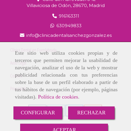
Villaviciosa de Odón,
28670,
Madrid
916163311
630949833
info
clinicadentalsanchezgonzalez.es
Clínica Dental en Fuenlabrada
Este sitio web utiliza cookies propias y de
terceros que permiten mejorar la usabilidad de
Aviso Legal
navegación, analizar el uso de la web y mostrar
publicidad relacionada con tus preferencias
Cookies
sobre la base de un perfil elaborado a partir de
Privacidad
tus hábitos de navegación (por ejemplo, páginas
visitadas).
Política de cookies
.
CONFIGURAR
RECHAZAR
ACEPTAR