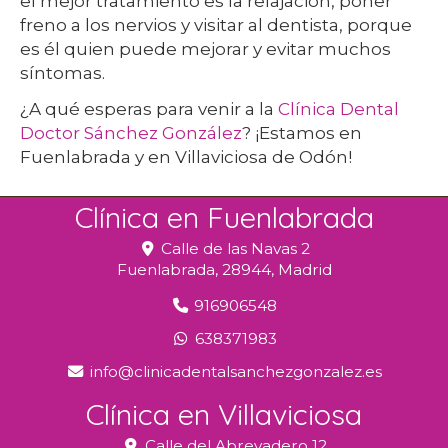
el mejor tratamiento es la relajación, poner
freno a los nervios y visitar al dentista, porque
es él quien puede mejorar y evitar muchos
síntomas.
¿A qué esperas para venir a la
Clínica Dental
Doctor Sánchez González
? ¡Estamos en
Fuenlabrada y en Villaviciosa de Odón!
Clínica en Fuenlabrada
Calle de las Navas 2
Fuenlabrada,
28944,
Madrid
916906548
638371983
info
clinicadentalsanchezgonzalez.es
Clínica en Villaviciosa
Calle del Abrevadero 12