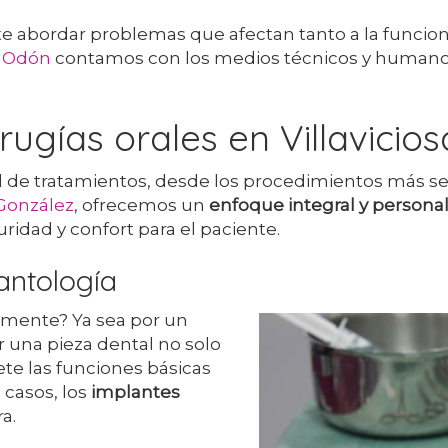
e abordar problemas que afectan tanto a la funciona
de Odón
contamos con los medios técnicos y humanos 
irugías orales en Villavici
 de tratamientos, desde los procedimientos más se
 González
, ofrecemos un
enfoque integral y persona
idad y confort para el paciente.
antología
emente? Ya sea por un
r una pieza dental no solo
te las funciones básicas
 casos, los
implantes
a.