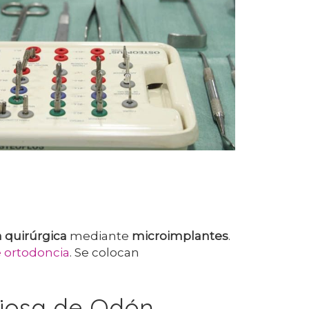
 quirúrgica
mediante
microimplantes
.
 ortodoncia
. Se colocan
viciosa de Odón