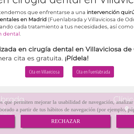
endemos que enfrentarse a una
intervención quir
dentales en Madrid
(Fuenlabrada y Villaviciosa de 
tando cada tratamiento a tus necesidades, así como
n dental
.
lizada en cirugía dental en Villaviciosa d
ra cita es gratuita.
¡Pídela!
Cita en Villaviciosa
Cita en Fuenlabrada
abrada
Clíni
ros que permiten mejorar la usabilidad de navegación, analiza
s 2
C
aborado a partir de tus hábitos de navegación (por ejemplo, pá
adrid
Villavic
RECHAZAR