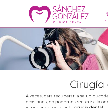
IN
B
Cirugía
A veces, para recuperar la salud bucode
ocasiones, no podemos recurrir a la 
invasivos como lo es la
cirugía dental
.