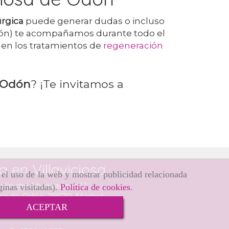
úrgica
puede generar dudas o incluso
Odón) te acompañamos durante todo el
 en los tratamientos de
regeneración
e Odón
? ¡Te invitamos a
ca en Villaviciosa
r el uso de la web y mostrar publicidad relacionada
alle del Abrevadero 12
ginas visitadas).
Política de cookies
.
iosa de Odón,
28670,
Madrid
ACEPTAR
916163311