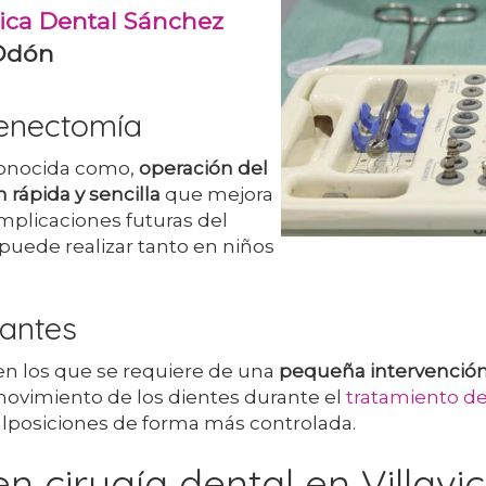
nica Dental Sánchez
 Odón
renectomía
nocida como,
operación del
 rápida y sencilla
que mejora
omplicaciones futuras del
 puede realizar tanto en niños
antes
 en los que se requiere de una
pequeña intervención
l movimiento de los dientes durante el
tratamiento de
lposiciones de forma más controlada.
en cirugía dental en Villa