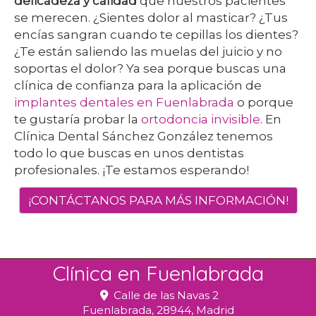
delicadeza y calidad
que nuestros pacientes
se merecen. ¿Sientes dolor al masticar? ¿Tus
encías sangran cuando te cepillas los dientes?
¿Te están saliendo las muelas del juicio y no
soportas el dolor? Ya sea porque buscas una
clínica de confianza para la aplicación de
implantes dentales en Fuenlabrada
o porque
te gustaría probar la
ortodoncia invisible
. En
Clínica Dental Sánchez González tenemos
todo lo que buscas en unos dentistas
profesionales. ¡Te estamos esperando!
¡CONTÁCTANOS PARA MÁS INFORMACIÓN!
Clínica en Fuenlabrada
Calle de las Navas 2
Fuenlabrada,
28944,
Madrid