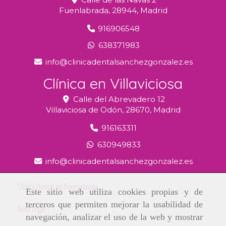
Fuenlabrada,
28944,
Madrid
916906548
638371983
info
clinicadentalsanchezgonzalez.es
Clínica en Villaviciosa
Calle del Abrevadero 12
Villaviciosa de Odón,
28670,
Madrid
916163311
630949833
info
clinicadentalsanchezgonzalez.es
Clínica Dental en Fuenlabrada
Este sitio web utiliza cookies propias y de
terceros que permiten mejorar la usabilidad de
Aviso Legal
navegación, analizar el uso de la web y mostrar