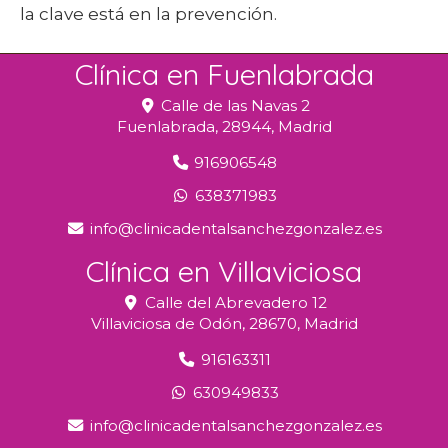
la clave está en la prevención.
Clínica en Fuenlabrada
Calle de las Navas 2
Fuenlabrada,
28944,
Madrid
916906548
638371983
info
clinicadentalsanchezgonzalez.es
Clínica en Villaviciosa
Calle del Abrevadero 12
Villaviciosa de Odón,
28670,
Madrid
916163311
630949833
info
clinicadentalsanchezgonzalez.es