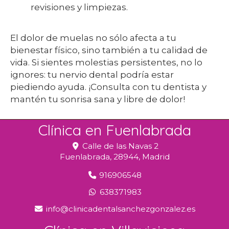
revisiones y limpiezas.
El dolor de muelas no sólo afecta a tu
bienestar físico, sino también a tu calidad de
vida. Si sientes molestias persistentes, no lo
ignores: tu nervio dental podría estar
piediendo ayuda. ¡Consulta con tu dentista y
mantén tu sonrisa sana y libre de dolor!
Clínica en Fuenlabrada
Calle de las Navas 2
Fuenlabrada,
28944,
Madrid
916906548
638371983
info
clinicadentalsanchezgonzalez.es