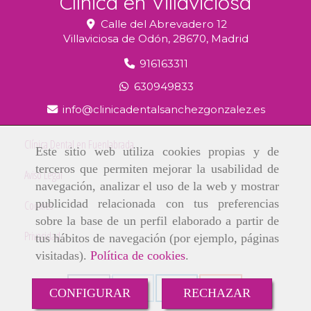
Clínica en Villaviciosa
Calle del Abrevadero 12
Villaviciosa de Odón,
28670,
Madrid
916163311
630949833
info
clinicadentalsanchezgonzalez.es
Clínica Dental en Fuenlabrada
Este sitio web utiliza cookies propias y de
terceros que permiten mejorar la usabilidad de
Aviso Legal
navegación, analizar el uso de la web y mostrar
publicidad relacionada con tus preferencias
Cookies
sobre la base de un perfil elaborado a partir de
Privacidad
tus hábitos de navegación (por ejemplo, páginas
visitadas).
Política de cookies
.
CONFIGURAR
RECHAZAR