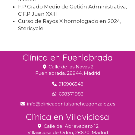
F.P Grado Medio de Getión Administrativa,
C.F.P Juan XXIII
Curso de Rayos X homologado en 2024,
Stericycle
Clínica en Fuenlabrada
Calle de las Navas 2
Fuenlabrada,
28944,
Madrid
916906548
638371983
info
clinicadentalsanchezgonzalez.es
Clínica en Villaviciosa
Calle del Abrevadero 12
Villaviciosa de Odón,
28670,
Madrid