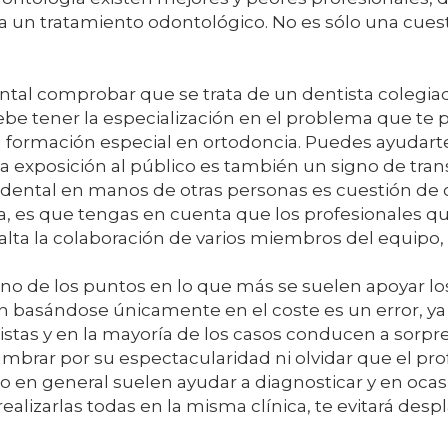
 a un tratamiento odontológico. No es sólo una cue
al comprobar que se trata de un dentista colegiado
be tener la especialización en el problema que te pr
n formación especial en ortodoncia. Puedes ayudart
exposición al público es también un signo de trans
dental en manos de otras personas es cuestión de c
ta, es que tengas en cuenta que los profesionales q
lta la colaboración de varios miembros del equipo
uno de los puntos en lo que más se suelen apoyar lo
ón basándose únicamente en el coste es un error, y
stas y en la mayoría de los casos conducen a sorpr
mbrar por su espectacularidad ni olvidar que el pr
o en general suelen ayudar a diagnosticar y en ocasi
alizarlas todas en la misma clínica, te evitará desp