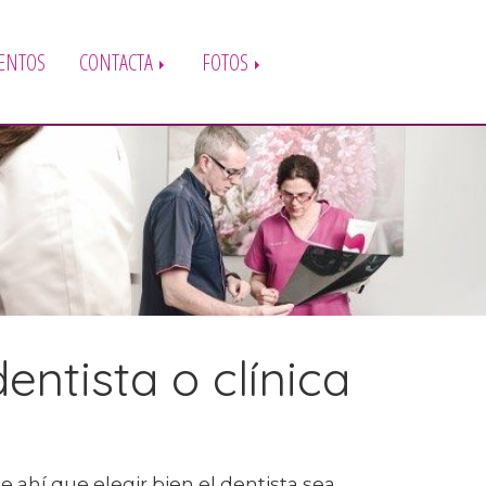
ENTOS
CONTACTA
FOTOS
entista o clínica
 ahí que elegir bien el dentista sea