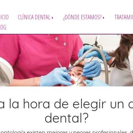
ICIO
CLÍNICA DENTAL
¿DÓNDE ESTAMOS?
TRATAMI
LOG
la hora de elegir un d
dental?
ontología existen mejores y peores profesionales, de