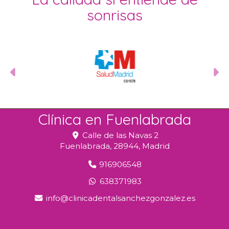
sonrisas
Anterior
S
Clínica en Fuenlabrada
Calle de las Navas 2
Fuenlabrada,
28944,
Madrid
916906548
638371983
info
clinicadentalsanchezgonzalez.es