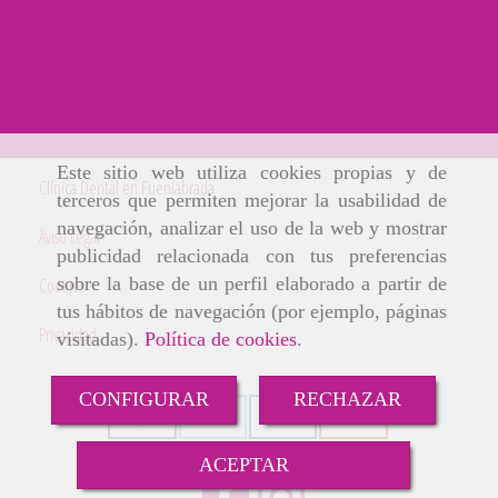
Este sitio web utiliza cookies propias y de
Clínica Dental en Fuenlabrada
terceros que permiten mejorar la usabilidad de
navegación, analizar el uso de la web y mostrar
Aviso Legal
publicidad relacionada con tus preferencias
sobre la base de un perfil elaborado a partir de
Cookies
tus hábitos de navegación (por ejemplo, páginas
Privacidad
visitadas).
Política de cookies
.
CONFIGURAR
RECHAZAR
ACEPTAR